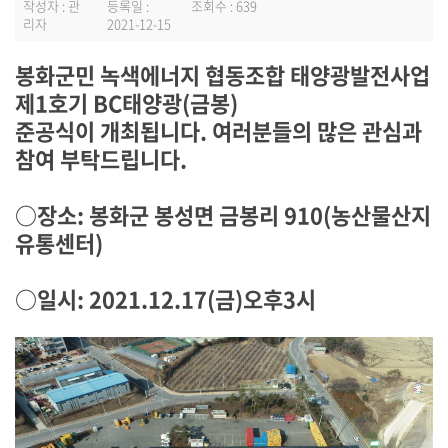
작성자 : 관
등록일 :
조회수 : 639
리자
2021-12-15
봉화군민 녹색에너지 협동조합 태양광발전사업
제1호기 BC태양광(금봉)
준공식이 개최됩니다.
여러분들의 많은 관심과
참여 부탁드립니다.
○장소: 봉화군 봉성면 금봉리 910(농산물산지
유통센터)
○일시: 2021.12.17(금)오후3시